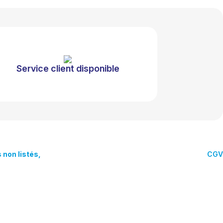
Service client disponible
s
non
listés,
CGV