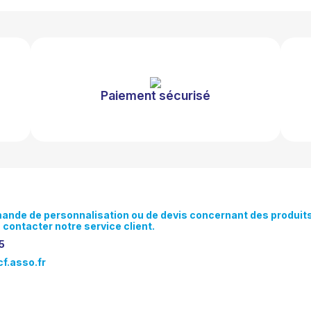
Paiement sécurisé
mande
de
personnalisation
ou
de
devis
concernant
des
produit
à
contacter
notre
service
client.
5
f.asso.fr