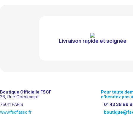
Livraison rapide et soignée
Boutique Officielle FSCF
Pour
toute
de
26, Rue Oberkampf
n’hésitez
pas
75011 PARIS
01 43 38 89 8
www.fscf.asso.fr
boutique@fsc