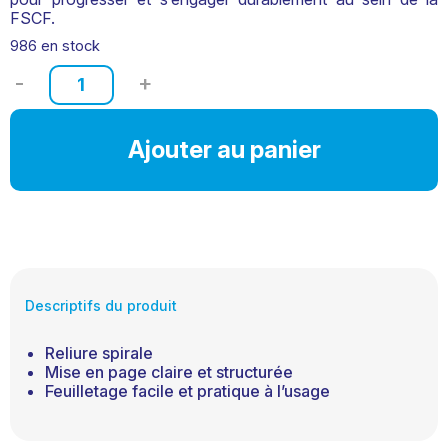
FSCF.
986 en stock
quantité
de
Brochure
stagiaire
Ajouter au panier
GR
AF1
Descriptifs du produit
Reliure spirale
Mise en page claire et structurée
Feuilletage facile et pratique à l’usage