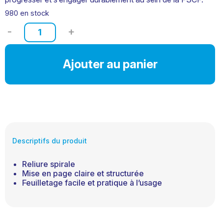
980 en stock
quantité
de
Brochure
stagiaire
Ajouter au panier
Gym
Féminine
AF1
Descriptifs du produit
Reliure spirale
Mise en page claire et structurée
Feuilletage facile et pratique à l’usage