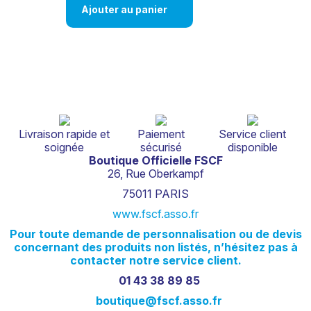
Ajouter au panier
Livraison rapide et
Paiement
Service client
soignée
sécurisé
disponible
Boutique Officielle FSCF
26, Rue Oberkampf
75011 PARIS
www.fscf.asso.fr
Pour
toute
demande
de
personnalisation
ou
de
devis
concernant
des
produits
non
listés,
n’hésitez
pas
à
contacter
notre
service
client.
01 43 38 89 85
boutique@fscf.asso.fr