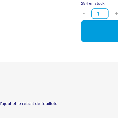
284 en stock
quantité
de
Passeport
formation
ajout et le retrait de feuillets